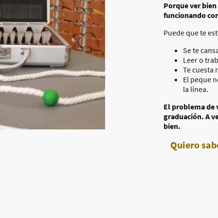
Porque ver bien 
funcionando co
Puede que te est
Se te cansa
Leer o tra
Te cuesta 
El peque n
la línea.
El problema de v
graduación. A ve
bien.
Quiero sab