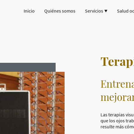
Inicio
Quiénes somos
Servicios
Salud oc
Terap
Entrena
mejorar
Las terapias vis
que los ojos tra
resulte más cóm